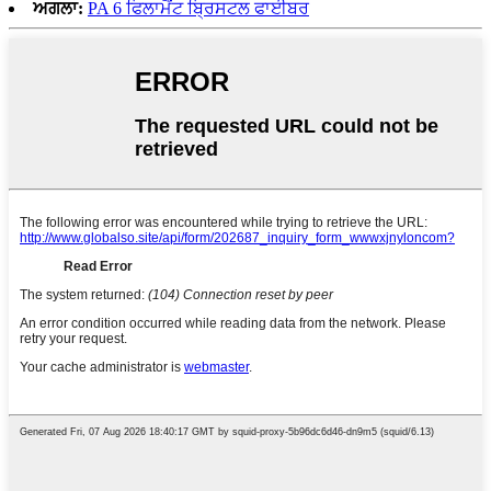
ਅਗਲਾ:
PA 6 ਫਿਲਾਮੈਂਟ ਬ੍ਰਿਸਟਲ ਫਾਈਬਰ