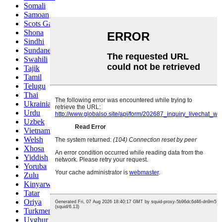
Somali
Samoan
Scots Gaelic
Shona
Sindhi
Sundanese
Swahili
Tajik
Tamil
Telugu
Thai
Ukrainian
Urdu
Uzbek
Vietnamese
Welsh
Xhosa
Yiddish
Yoruba
Zulu
Kinyarwanda
Tatar
Oriya
Turkmen
Uyghur