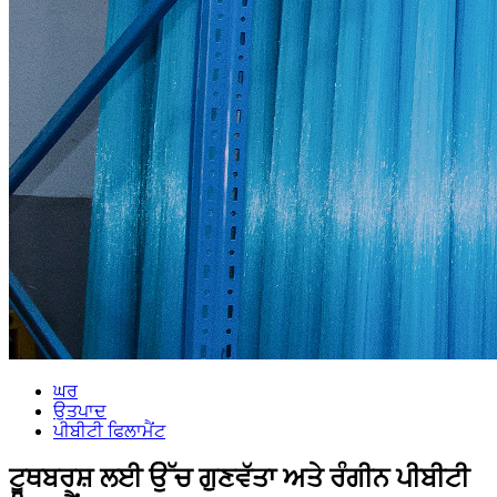
ਘਰ
ਉਤਪਾਦ
ਪੀਬੀਟੀ ਫਿਲਾਮੈਂਟ
ਟੂਥਬਰਸ਼ ਲਈ ਉੱਚ ਗੁਣਵੱਤਾ ਅਤੇ ਰੰਗੀਨ ਪੀਬੀਟੀ