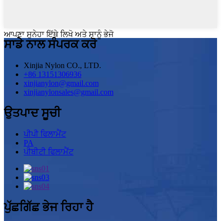
ਆਪਣਾ ਸੁਨੇਹਾ ਇੱਥੇ ਲਿਖੋ ਅਤੇ ਸਾਨੂੰ ਭੇਜੋ
ਸਾਡੇ ਨਾਲ ਸੰਪਰਕ ਕਰੋ
Xinjia Nylon CO., LTD.
+86 13151306936
xinjianylon@gmail.com
xinjianylonsales@gmail.com
ਉਤਪਾਦ ਸੂਚੀ
ਪੀਪੀ ਫਿਲਾਮੈਂਟ
PA
ਪੀਬੀਟੀ ਫਿਲਾਮੈਂਟ
ਪੁੱਛਗਿੱਛ ਭੇਜ ਰਿਹਾ ਹੈ